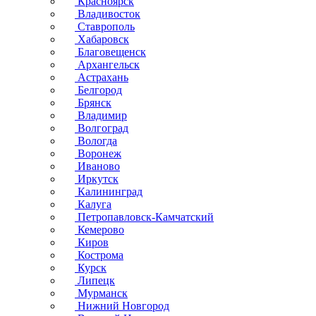
Красноярск
Владивосток
Ставрополь
Хабаровск
Благовещенск
Архангельск
Астрахань
Белгород
Брянск
Владимир
Волгоград
Вологда
Воронеж
Иваново
Иркутск
Калининград
Калуга
Петропавловск-Камчатский
Кемерово
Киров
Кострома
Курск
Липецк
Мурманск
Нижний Новгород