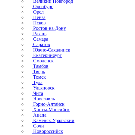
Великий Новгород
Оренбург
Орел
Пенза
Псков
Ростов-на-Дону
Рязань
Самара
Саратов
Южно-Сахалинск
Екатеринбург
Смоленск
Тамбов
Тверь
Томск
Тула
Ульяновск
Чита
Ярославль
Горно-Алтайск
Ханты-Мансийск
Анапа
Каменск-Уральский
Сочи
Новороссийск