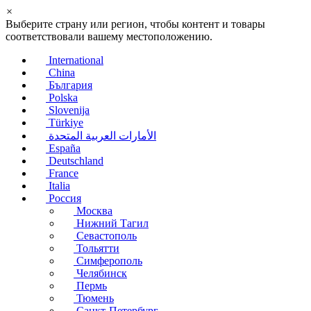
×
Выберите страну или регион, чтобы контент и товары
соответствовали вашему местоположению.
International
China
България
Polska
Slovenija
Türkiye
الأمارات العربية المتحدة
España
Deutschland
France
Italia
Россия
Москва
Нижний Тагил
Севастополь
Тольятти
Симферополь
Челябинск
Пермь
Тюмень
Санкт-Петербург