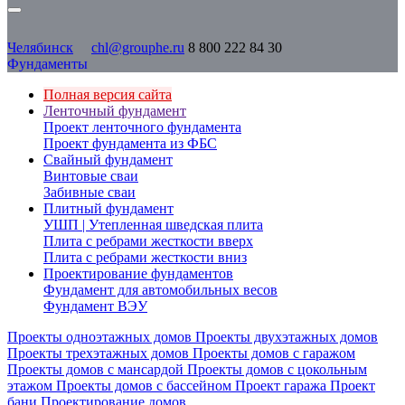
Челябинск
chl@grouphe.ru
8 800 222 84 30
Фундаменты
Полная версия сайта
Ленточный фундамент
Проект ленточного фундамента
Проект фундамента из ФБС
Свайный фундамент
Винтовые сваи
Забивные сваи
Плитный фундамент
УШП | Утепленная шведская плита
Плита с ребрами жесткости вверх
Плита с ребрами жесткости вниз
Проектирование фундаментов
Фундамент для автомобильных весов
Фундамент ВЭУ
Проекты одноэтажных домов
Проекты двухэтажных домов
Проекты трехэтажных домов
Проекты домов с гаражом
Проекты домов с мансардой
Проекты домов с цокольным
этажом
Проекты домов с бассейном
Проект гаража
Проект
бани
Проектирование домов