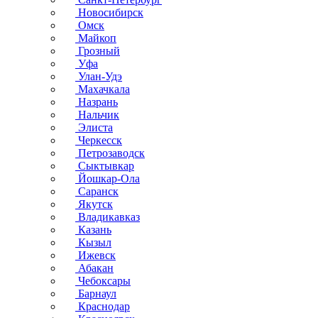
Новосибирск
Омск
Майкоп
Грозный
Уфа
Улан-Удэ
Махачкала
Назрань
Нальчик
Элиста
Черкесск
Петрозаводск
Сыктывкар
Йошкар-Ола
Саранск
Якутск
Владикавказ
Казань
Кызыл
Ижевск
Абакан
Чебоксары
Барнаул
Краснодар