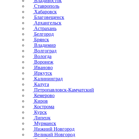
Владивосток
Ставрополь
Хабаровск
Благовещенск
Архангельск
Астрахань
Белгород
Брянск
Владимир
Волгоград
Вологда
Воронеж
Иваново
Иркутск
Калининград
Калуга
Петропавловск-Камчатский
Кемерово
Киров
Кострома
Курск
Липецк
Мурманск
Нижний Новгород
Великий Новгород