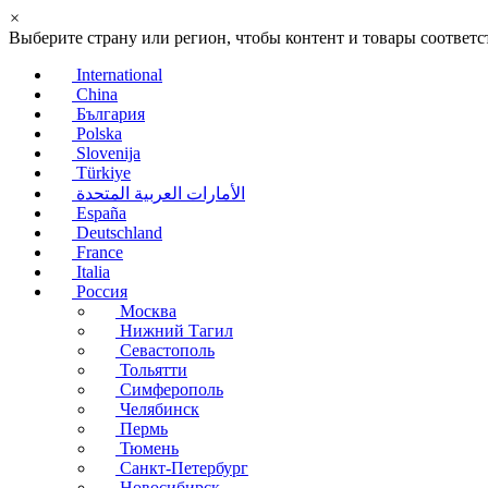
×
Выберите страну или регион, чтобы контент и товары соотве
International
China
България
Polska
Slovenija
Türkiye
الأمارات العربية المتحدة
España
Deutschland
France
Italia
Россия
Москва
Нижний Тагил
Севастополь
Тольятти
Симферополь
Челябинск
Пермь
Тюмень
Санкт-Петербург
Новосибирск