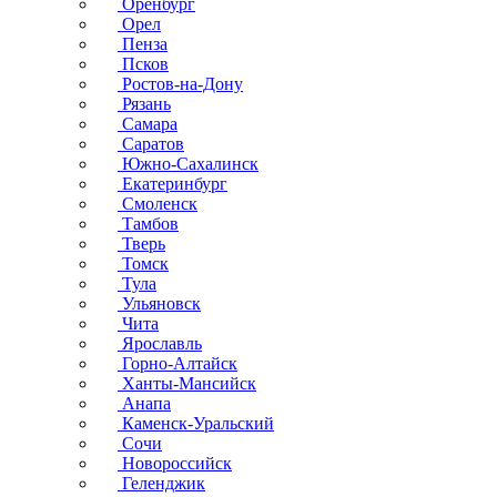
Оренбург
Орел
Пенза
Псков
Ростов-на-Дону
Рязань
Самара
Саратов
Южно-Сахалинск
Екатеринбург
Смоленск
Тамбов
Тверь
Томск
Тула
Ульяновск
Чита
Ярославль
Горно-Алтайск
Ханты-Мансийск
Анапа
Каменск-Уральский
Сочи
Новороссийск
Геленджик