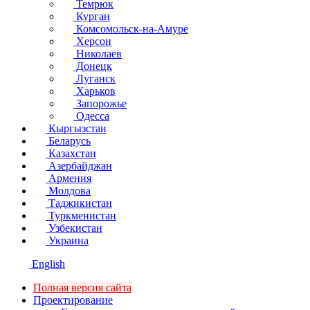
Темрюк
Курган
Комсомольск-на-Амуре
Херсон
Николаев
Донецк
Луганск
Харьков
Запорожье
Одесса
Кыргызстан
Беларусь
Казахстан
Азербайджан
Армения
Молдова
Таджикистан
Туркменистан
Узбекистан
Украина
English
Полная версия сайта
Проектирование