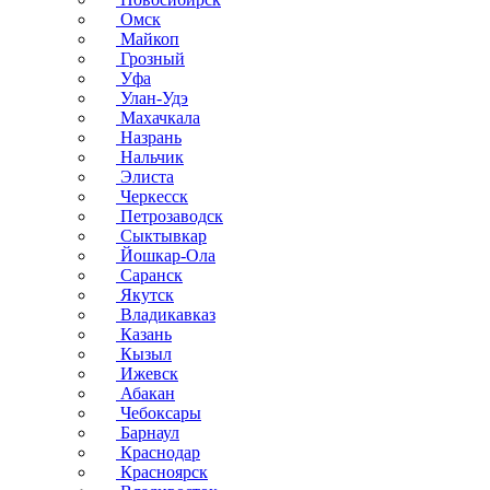
Омск
Майкоп
Грозный
Уфа
Улан-Удэ
Махачкала
Назрань
Нальчик
Элиста
Черкесск
Петрозаводск
Сыктывкар
Йошкар-Ола
Саранск
Якутск
Владикавказ
Казань
Кызыл
Ижевск
Абакан
Чебоксары
Барнаул
Краснодар
Красноярск