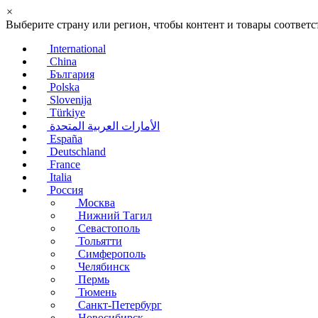
×
Выберите страну или регион, чтобы контент и товары соотве
International
China
България
Polska
Slovenija
Türkiye
الأمارات العربية المتحدة
España
Deutschland
France
Italia
Россия
Москва
Нижний Тагил
Севастополь
Тольятти
Симферополь
Челябинск
Пермь
Тюмень
Санкт-Петербург
Новосибирск