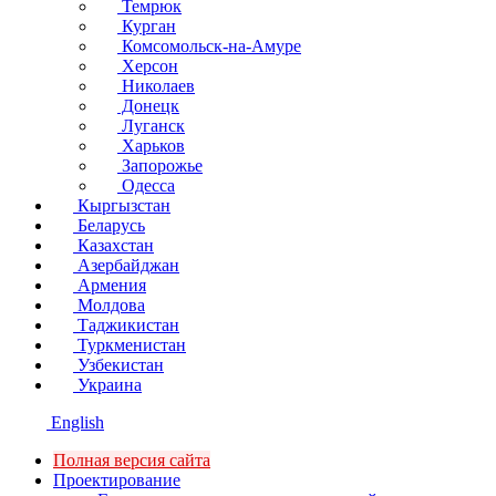
Темрюк
Курган
Комсомольск-на-Амуре
Херсон
Николаев
Донецк
Луганск
Харьков
Запорожье
Одесса
Кыргызстан
Беларусь
Казахстан
Азербайджан
Армения
Молдова
Таджикистан
Туркменистан
Узбекистан
Украина
English
Полная версия сайта
Проектирование