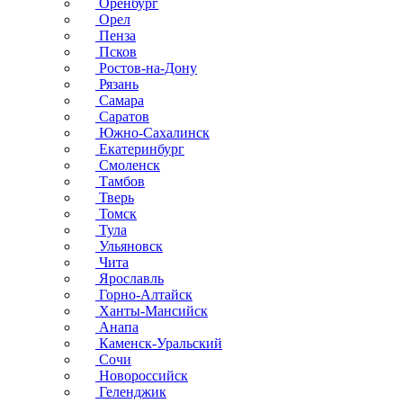
Оренбург
Орел
Пенза
Псков
Ростов-на-Дону
Рязань
Самара
Саратов
Южно-Сахалинск
Екатеринбург
Смоленск
Тамбов
Тверь
Томск
Тула
Ульяновск
Чита
Ярославль
Горно-Алтайск
Ханты-Мансийск
Анапа
Каменск-Уральский
Сочи
Новороссийск
Геленджик