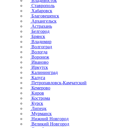
Владивосток
Ставрополь
Хабаровск
Благовещенск
Архангельск
Астрахань
Белгород
Брянск
Владимир
Волгоград
Вологда
Воронеж
Иваново
Иркутск
Калининград
Калуга
Петропавловск-Камчатский
Кемерово
Киров
Кострома
Курск
Липецк
Мурманск
Нижний Новгород
Великий Новгород