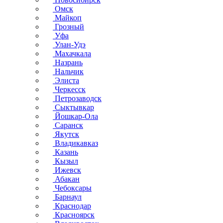
Омск
Майкоп
Грозный
Уфа
Улан-Удэ
Махачкала
Назрань
Нальчик
Элиста
Черкесск
Петрозаводск
Сыктывкар
Йошкар-Ола
Саранск
Якутск
Владикавказ
Казань
Кызыл
Ижевск
Абакан
Чебоксары
Барнаул
Краснодар
Красноярск