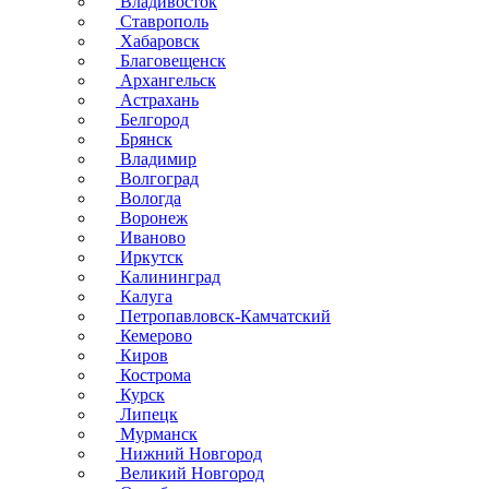
Владивосток
Ставрополь
Хабаровск
Благовещенск
Архангельск
Астрахань
Белгород
Брянск
Владимир
Волгоград
Вологда
Воронеж
Иваново
Иркутск
Калининград
Калуга
Петропавловск-Камчатский
Кемерово
Киров
Кострома
Курск
Липецк
Мурманск
Нижний Новгород
Великий Новгород