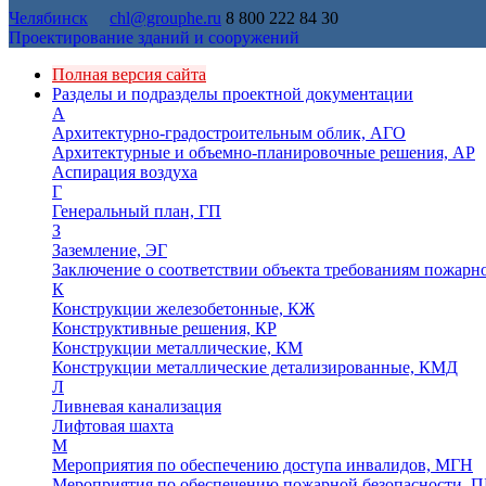
Челябинск
chl@grouphe.ru
8 800 222 84 30
Проектирование зданий и сооружений
Полная версия сайта
Разделы и подразделы проектной документации
А
Архитектурно-градостроительным облик, АГО
Архитектурные и объемно-планировочные решения, АР
Аспирация воздуха
Г
Генеральный план, ГП
З
Заземление, ЭГ
Заключение о соответствии объекта требованиям пожарн
К
Конструкции железобетонные, КЖ
Конструктивные решения, КР
Конструкции металлические, КМ
Конструкции металлические детализированные, КМД
Л
Ливневая канализация
Лифтовая шахта
М
Мероприятия по обеспечению доступа инвалидов, МГН
Мероприятия по обеспечению пожарной безопасности, П