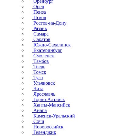
Оренбург
Орел
Пенза
Псков
Ростов-на-Дону
Рязань
Самара
Саратов
Южно-Сахалинск
Екатеринбург
Смоленск
Тамбов
Тверь
Томск
Тула
Ульяновск
Чита
Ярославль
Горно-Алтайск
Ханты-Мансийск
Анапа
Каменск-Уральский
Сочи
Новороссийск
Геленджик