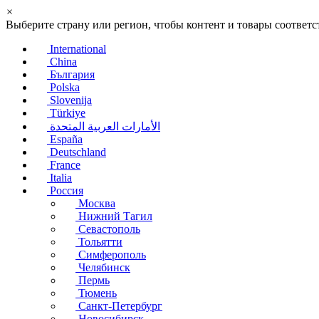
×
Выберите страну или регион, чтобы контент и товары соотве
International
China
България
Polska
Slovenija
Türkiye
الأمارات العربية المتحدة
España
Deutschland
France
Italia
Россия
Москва
Нижний Тагил
Севастополь
Тольятти
Симферополь
Челябинск
Пермь
Тюмень
Санкт-Петербург
Новосибирск