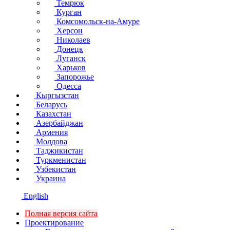
Темрюк
Курган
Комсомольск-на-Амуре
Херсон
Николаев
Донецк
Луганск
Харьков
Запорожье
Одесса
Кыргызстан
Беларусь
Казахстан
Азербайджан
Армения
Молдова
Таджикистан
Туркменистан
Узбекистан
Украина
English
Полная версия сайта
Проектирование