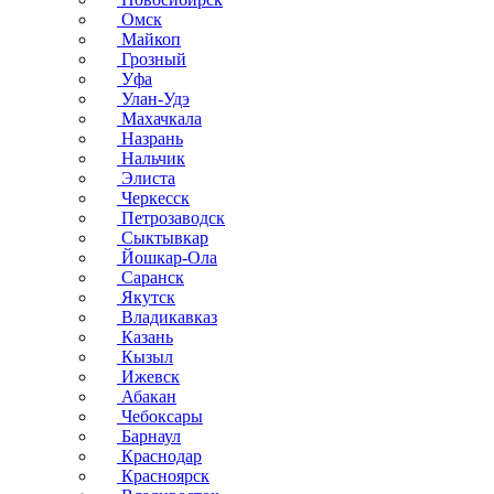
Омск
Майкоп
Грозный
Уфа
Улан-Удэ
Махачкала
Назрань
Нальчик
Элиста
Черкесск
Петрозаводск
Сыктывкар
Йошкар-Ола
Саранск
Якутск
Владикавказ
Казань
Кызыл
Ижевск
Абакан
Чебоксары
Барнаул
Краснодар
Красноярск